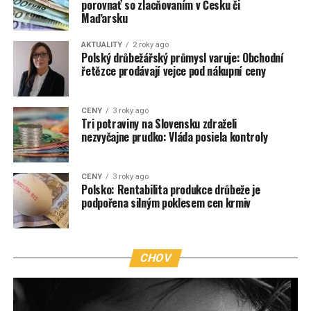
porovnať so zlacňovaním v Česku či
Maďarsku
AKTUALITY
2 roky ago
Polský drůbežářský průmysl varuje: Obchodní
řetězce prodávají vejce pod nákupní ceny
CENY
3 roky ago
Tri potraviny na Slovensku zdraželi
nezvyčajne prudko: Vláda posiela kontroly
CENY
3 roky ago
Polsko: Rentabilita produkce drůbeže je
podpořena silným poklesem cen krmiv
CHOV