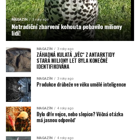
MAGAZÍN
3 roky ago
Netradiční zbarvení kohouta pobavilo miliony
lidí!
MAGAZÍN
3 roky ago
ZÁHADNÁ KULATÁ „VĚC“ Z ANTARKTIDY
STARÁ MILIONY LET BYLA KONEČNĚ
IDENTIFIKOVÁNA
MAGAZÍN
3 roky ago
Produkce drůbeže ve věku umělé inteligence
MAGAZÍN
4 roky ago
Bylo dřív vejce, nebo slepice? Věčná otázka
má jasnou odpověď
MAGAZÍN
4 roky ago