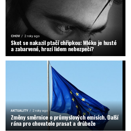
CHOV
2 roky ago
Skot se nakazil ptačí chřipkou: Mléko je husté
a zabarvené, hrozí lidem nebezpečí?
AKTUALITY
2 roky ago
Změny směrnice o průmyslových emisích. Další
rána pro chovatele prasat a drůbeže