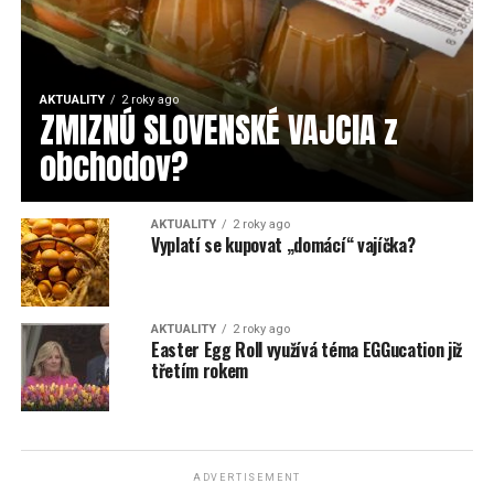
AKTUALITY
2 roky ago
ZMIZNÚ SLOVENSKÉ VAJCIA z
obchodov?
AKTUALITY
2 roky ago
Vyplatí se kupovat „domácí“ vajíčka?
AKTUALITY
2 roky ago
Easter Egg Roll využívá téma EGGucation již
třetím rokem
ADVERTISEMENT