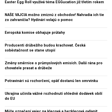
Easter Egg Roll využívá téma EGGucation již třetím rokem
NAŠE VAJCIA možno zmiznú z obchodov! Nahradia ich tie
zo zahraničia? Hydinári volajú o pomoc
Evropská komise obhajuje průtahy
Producenti drůbežího budou krachovat. Česká
soběstačnost se stane utopií
Změny směrnice o průmyslových emisích. Další rána pro
chovatele prasat a drůbeže
Potravinári sú rozhorčení, opäť dostanú len omrvinku
Ukrajina učinila vážné rozhodnutí ohledně dodávek obilí
do EU
Může označení vajec na klecová a bezklecová ovlivnit