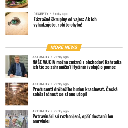
RECEPTY
6 roky ago
Zázračné škrupiny od vajec: Ak ich
vyhadzujete, robíte chybu!
MORE NEWS
AKTUALITY
2 roky ago
NAŠE VAJCIA možno zmiznú z obchodov! Nahradia
ich tie zo zahraničia? Hydinári volajú o pomoc
AKTUALITY
2 roky ago
Producenti drůbežího budou krachovat. Česká
soběstačnost se stane utopií
AKTUALITY
2 roky ago
Potravinári sú rozhorčení, opäť dostanú len
omrvinku